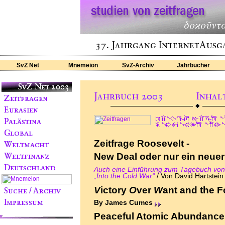
SvZ Net
Mnemeion
SvZ-Archiv
Jahrbücher
Zeitfrage Roosevelt -
New Deal oder nur ein neuer
Auch eine Einführung zum Tagebuch von
„Into the Cold War“
/
Von David Hartstei
V
ictory
O
ver
W
ant and the 
By James Cumes
Peaceful Atomic Abundance