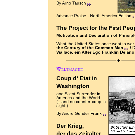
By Arno Tausch
Advance Praise - North America Edition
The Project for the First Peo
Motivation and Declaration of Princip
What the United States once went to war 
the Century of the Common Man
/
D
Wallace, ein Alter Ego Franklin Delan
Coup d‘ Etat in
Washington
and Silent Surrender in
America and the World
(...and no counter-coup in
sight.)
By Andre Gunder Frank
Der Krieg,
der das Zeitalter