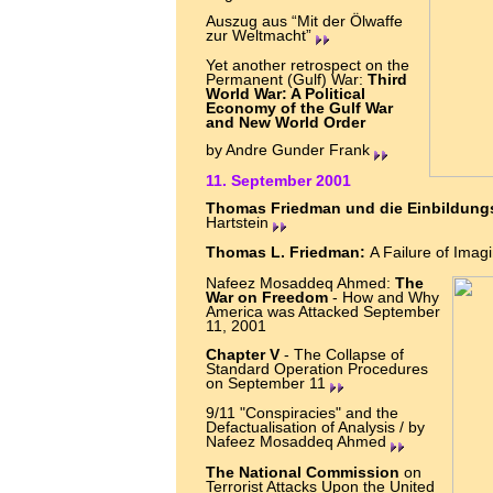
Auszug aus “Mit der Ölwaffe
zur Weltmacht”
Yet another retrospect on the
Permanent (Gulf) War:
Third
World War: A Political
Economy of the Gulf War
and New World Order
by Andre Gunder Frank
11. September 2001
Thomas Friedman und die Einbildungs
Hartstein
Thomas L. Friedman:
A Failure of Imag
Nafeez Mosaddeq Ahmed:
The
War on Freedom
- How and Why
America was Attacked September
11, 2001
Chapter V
- The Collapse of
Standard Operation Procedures
on September 11
9/11 "Conspiracies" and the
Defactualisation of Analysis / by
Nafeez Mosaddeq Ahmed
The National Commission
on
Terrorist Attacks Upon the United