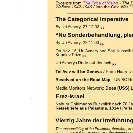
Excerpts from
The Price of Vision
- The D
Wallace 1942-1946 /
Into the Cold War 
The Categorical Imperative
By Uri Avnery, 27.12.03
“No Sonderbehandlung, ple
By Uri Avnery, 22.11.03
On Nov. 16, Uri Avnery and Sari Nusseibe
Kopelev Prize
Uri Avnerys Rede auf deutsch
Tel Aviv will be Geneva
/ From Haaretz
Resolved on the Road Map
- UN SC Re
Media Monitors Network:
Does (USS) L
Erez-Israel
Nahum Goldmanns Rückblick nach 70 Jah
Reisebriefe aus Palästina, 1914 /
Paris
Vierzig Jahre der Irreführun
The responsibility of the President, therefore, is
serve as a catalyst, an energizer, the defender o