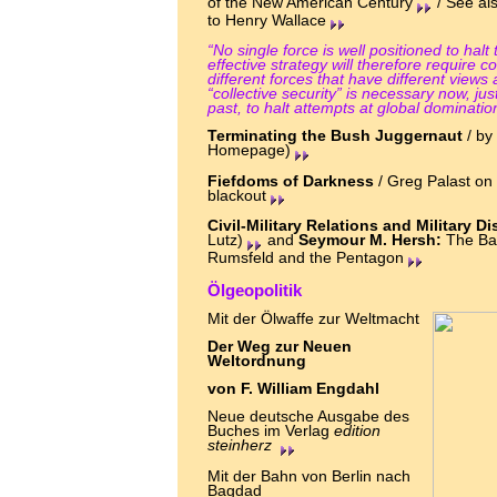
of the New American Century
/ See als
to Henry Wallace
“No single force is well positioned to hal
effective strategy will therefore require
different forces that have different views
“collective security” is necessary now, jus
past, to halt attempts at global dominatio
Terminating the Bush Juggernaut
/ by
Homepage)
Fiefdoms of Darkness
/
Greg Palast on 
blackout
Civil-Military Relations and Military 
Lutz)
and
Seymour M. Hersh:
The Bat
Rumsfeld and the Pentagon
Ölgeopolitik
Mit der Ölwaffe zur Weltmacht
Der Weg zur Neuen
Weltordnung
von F. William Engdahl
Neue deutsche Ausgabe des
Buches im Verlag
edition
steinherz
Mit der Bahn von Berlin nach
Bagdad