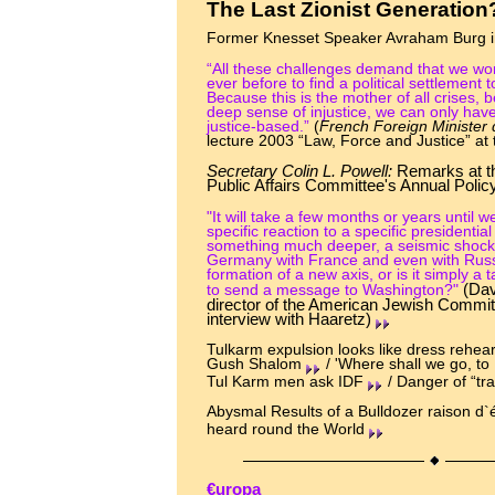
The Last Zionist Generation
Former Knesset Speaker Avraham Burg i
“All these challenges demand that we wo
ever before to find a political settlement t
Because this is the mother of all crises, b
deep sense of injustice, we can only have l
justice-based.”
(
French Foreign Minister d
lecture 2003 “Law, Force and Justice” at
Secretary Colin L. Powell:
Remarks at th
Public Affairs Committee's Annual Poli
"It will take a few months or years until we
specific reaction to a specific presidential
something much deeper, a seismic shock. D
Germany with France and even with Russi
formation of a new axis, or is it simply a
(Dav
to send a message to Washington?"
director of the American Jewish Commit
interview with Haaretz)
Tulkarm expulsion looks like dress rehears
Gush Shalom
/ 'Where shall we go, t
Tul Karm men ask IDF
/ Danger of “tr
Abysmal Results of a Bulldozer raison d`
heard round the World
€uropa