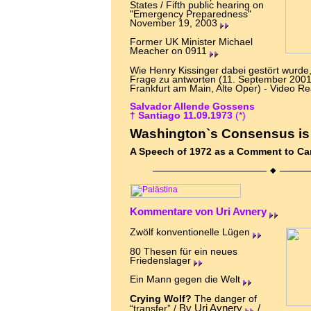
States / Fifth public hearing on
"Emergency Preparedness"
November 19, 2003
Former UK Minister Michael
Meacher on 0911
Wie Henry Kissinger dabei gestört wurde,
Frage zu antworten (11. September 2001
Frankfurt am Main, Alte Oper) - Video Re
Salvador Allende Gossens
† Santiago 11.09.1973
(*)
Washington`s Consensus is (
A Speech of 1972 as a Comment to C
Kommentare von Uri Avnery
Zwölf konventionelle Lügen
80 Thesen für ein neues
Friedenslager
Ein Mann gegen die Welt
Crying Wolf?
The danger of
By Uri Avnery
/
“transfer”
/