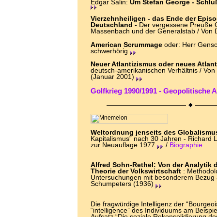
Edgar Salin:
Um Stefan George - Schlu
Vierzehnheiligen - das Ende der Epis
Deutschland -
Der vergessene Preuße C
Massenbach und der Generalstab / Von D
American Scrummage
oder: Herr Gensc
schwerhörig
Neuer Atlantizismus oder neues Atlant
deutsch-amerikanischen Verhältnis / Von
(Januar 2001)
Golfkrieg 1990/1991 - Geopolitisch
Weltordnung jenseits des Globalismu
Kapitalismus” nach 30 Jahren - Richard 
zur Neuauflage 1977
/
Biographie
Alfred Sohn-Rethel: Von der Analytik 
Theorie der
Volkswirtschaft
: Methodol
Untersuchungen mit besonderem Bezug a
Schumpeters (1936)
Die fragwürdige Intelligenz der “Bourgeoi
“intelligence” des Individuums am Beispi
Aufsatz “Die soziale Rekonsolidierung d