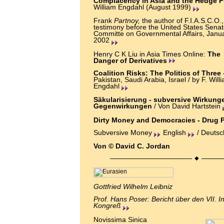
Complacency in Asia and the Hedge F
William Engdahl (August 1999)
Frank
Partnoy,
the author of F.I.A.S.C.O.,
testimony before the United States Sena
Committe on Governmental Affairs, Janua
2002
Henry C K Liu in Asia Times Online:
The
Danger of Derivatives
Coalition Risks: The Politics of Three
Pakistan, Saudi Arabia, Israel / by F. Will
Engdahl
Säkularisierung - subversive Wirkung
Gegenwirkungen
/ Von David Hartstein
Dirty Money and Democracies - Drug P
Subversive Money
English
/ Deuts
Von © David C. Jordan
Gottfried Wilhelm Leibniz
Prof. Hans Poser: Bericht über den VII. I
Kongreß
Novissima Sinica